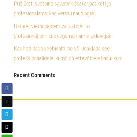
Prižiūrėti svetainę savarankiškai ar patikėti ją
profesionalams: kas verslui naudingiau
Uzturēt vietni pašiem vai uzticēt to
profesionāļiem: kas uzņēmumam ir izdevīgāk
Kas hooldada veebisaiti ise või usaldada see
professionaalidele: kumb on ettevõttele kasulikum
Recent Comments
МЫ ДОСТУПНЫ